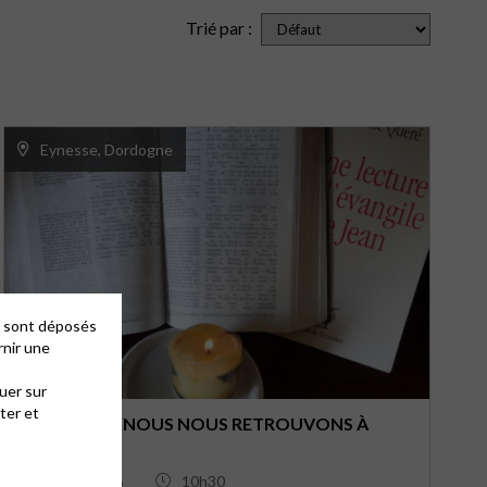
Trié par :
Eynesse, Dordogne
es sont déposés
rnir une
uer sur
ter et
LE 23 AOÛT, NOUS NOUS RETROUVONS À
EYNESSE
23/08/2026
10h30