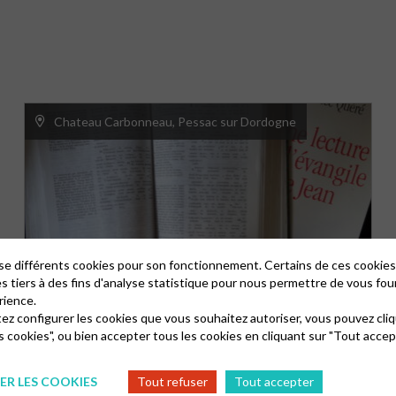
Chateau Carbonneau, Pessac sur Dordogne
lise différents cookies pour son fonctionnement. Certains de ces cooki
es tiers à des fins d'analyse statistique pour nous permettre de vous fou
rience.
tez configurer les cookies que vous souhaitez autoriser, vous pouvez cliq
s cookies", ou bien accepter tous les cookies en cliquant sur "Tout accep
LE 16 AOÛT, LE CULTE EST AU CHÂTEAU
CARBONNEAU
R LES COOKIES
Tout refuser
Tout accepter
16/08/2026
10h30