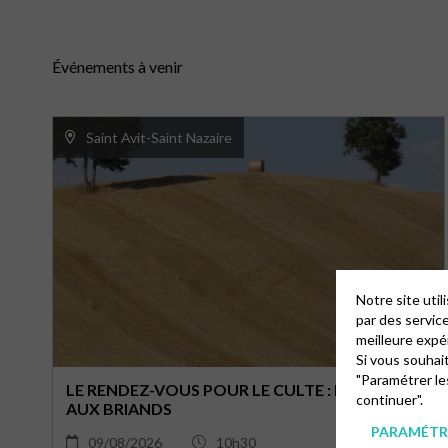
Événements à venir
Saint Avit-Saint Nazaire
Notre site uti
par des servic
meilleure expé
Si vous souhai
"Paramétrer le
LE RENDEZ-VOUS POUR LE CULTE : LE 9 AOÛT
continuer".
AUX BRIANDS
PARAMÉTRE
09/08/2026
10h30