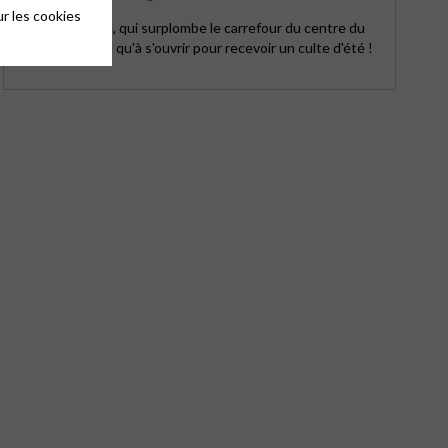
r les cookies
Le petit temple, qui surplombe le carrefour du centre du
bourg, n'attend qu'à s'ouvrir pour recevoir un culte d'été !